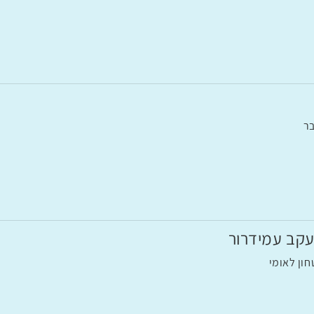
בר
יעקב עמידרור
ון לאומי