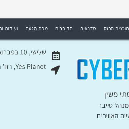
וכנית הכנס
סדנאות
הדוברים
מפת הגעה
ועידות וכ
שלישי, 10 בפברואר 2015
Yes Planet, רח' המאה ועשרים 4, ראשון לציון
האירוע יתקיים בתאריך
מקום האירוע:
י פשין
נהל סייבר
ה האווירית